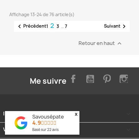
Affichage 13-24 de 76 article(s)
2


Précédent
Suivant
1
3
…
7
Retour en haut

Facebook
YouTube
Pinterest
Inst
Me suivre
INFORMATIONS

x
Savousépate
4.9
VOTRE COMPTE

Basé sur
22
avis