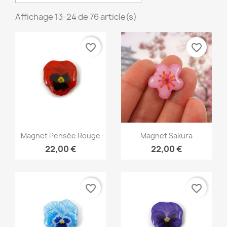
Affichage 13-24 de 76 article(s)
favorite_border
favorite_border
Aperçu rapide
Aperçu rapide


Magnet Pensée Rouge
Magnet Sakura
22,00 €
22,00 €
favorite_border
favorite_border