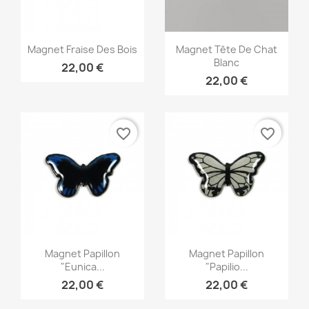
Aperçu rapide
Aperçu rapide


Magnet Fraise Des Bois
Magnet Tête De Chat
Blanc
22,00 €
22,00 €
favorite_border
favorite_border
Aperçu rapide
Aperçu rapide


Magnet Papillon
Magnet Papillon
"Eunica...
"Papilio...
22,00 €
22,00 €