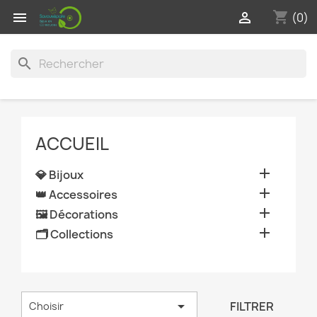
shopping_cart


(0)
search
ACCUEIL

💎 Bijoux

👑 Accessoires

🖼️ Décorations

🗂️ Collections

FILTRER
Choisir