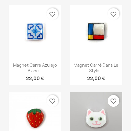
favorite_border
favorite_border
Aperçu rapide
Aperçu rapide


Magnet Carré Azulejo
Magnet Carré Dans Le
Blanc...
Style...
22,00 €
22,00 €
favorite_border
favorite_border