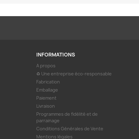
INFORMATIONS
A propos
♻ Une entreprise éco-responsable
Fabrication
Emballage
Paiement
Livraison
Programmes de fidélité et de
parrainage
Conditions Générales de Vente
Mentions légales