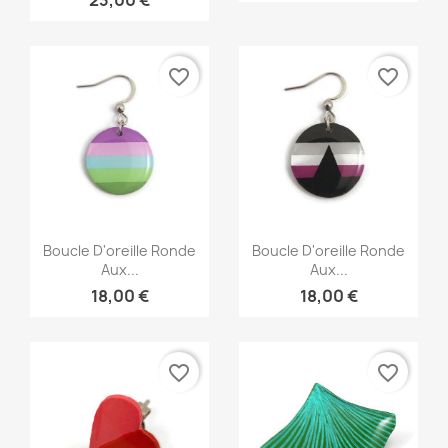
favorite_border
favorite_border
Aperçu rapide
Aperçu rapide


Boucle D'oreille Ronde
Boucle D'oreille Ronde
Aux...
Aux...
18,00 €
18,00 €
favorite_border
favorite_border