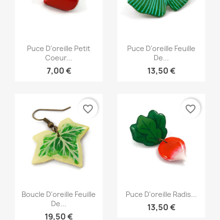
Aperçu rapide
Aperçu rapide


Puce D'oreille Petit
Puce D'oreille Feuille
Coeur...
De...
7,00 €
13,50 €
favorite_border
favorite_border
Aperçu rapide
Aperçu rapide


Boucle D'oreille Feuille
Puce D'oreille Radis...
De...
13,50 €
19,50 €