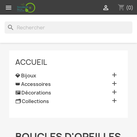
shopping_cart


(0)
search
ACCUEIL

💎 Bijoux

👑 Accessoires

🖼️ Décorations

🗂️ Collections
BOUCLES D'OREILLES