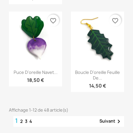
favorite_border
favorite_border
Aperçu rapide
Aperçu rapide


Puce D'oreille Navet...
Boucle D'oreille Feuille
De...
18,50 €
14,50 €
Affichage 1-12 de 48 article(s)
1

Suivant
2
3
4