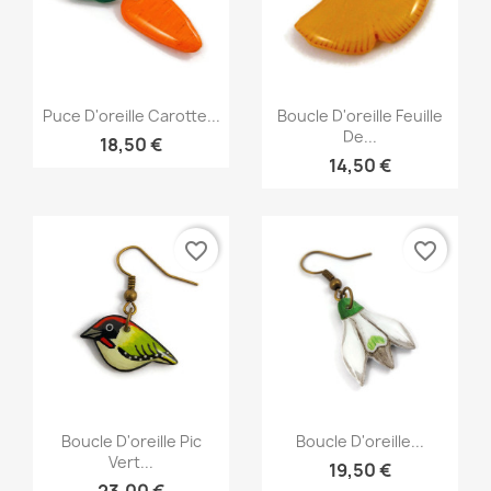
Aperçu rapide
Aperçu rapide


Puce D'oreille Carotte...
Boucle D'oreille Feuille
De...
18,50 €
14,50 €
favorite_border
favorite_border
Aperçu rapide
Aperçu rapide


Boucle D'oreille Pic
Boucle D'oreille...
Vert...
19,50 €
23,00 €