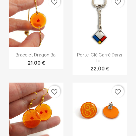
favorite_border
favorite_border
Aperçu rapide
Aperçu rapide


Bracelet Dragon Ball
Porte-Clé Carré Dans
Le...
21,00 €
22,00 €
favorite_border
favorite_border