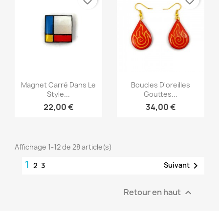
favorite_border
favorite_border
Aperçu rapide
Aperçu rapide


Magnet Carré Dans Le
Boucles D'oreilles
Style...
Gouttes...
22,00 €
34,00 €
Affichage 1-12 de 28 article(s)
1

Suivant
2
3
Retour en haut
