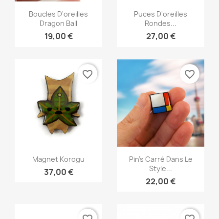
Aperçu rapide
Aperçu rapide


Boucles D'oreilles
Puces D'oreilles
Dragon Ball
Rondes...
19,00 €
27,00 €
favorite_border
favorite_border
Aperçu rapide
Aperçu rapide


Magnet Korogu
Pin's Carré Dans Le
Style...
37,00 €
22,00 €