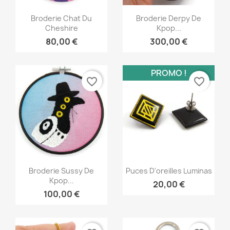
Aperçu rapide
Aperçu rapide


Broderie Chat Du
Broderie Derpy De
Cheshire
Kpop...
80,00 €
300,00 €
PROMO !
favorite_border
favorite_border
Aperçu rapide
Aperçu rapide


Broderie Sussy De
Puces D'oreilles Luminas
Kpop...
20,00 €
100,00 €