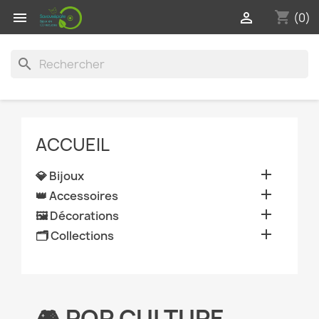
shopping_cart


(0)
search
ACCUEIL

💎 Bijoux

👑 Accessoires

🖼️ Décorations

🗂️ Collections
🎮 POP CULTURE