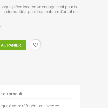
chaque pièce incarne un engagement pour la
rt moderne. Idéal pour les amateurs d’art et de
.
favorite_border
 AU PANIER
ls du produit
tique à votre réfrigérateur avec ce