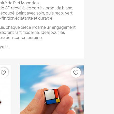
iré de Piet Mondrian.
 de CD recyclé, ce carré vibrant de blanc,
découpé, peint avec soin, puis recouvert
finition éclatante et durable.
que, chaque pièce incarne un engagement
élébrant l’art moderne. Idéal pour les
coration contemporaine.
dyme.
favorite_border
favorite_border