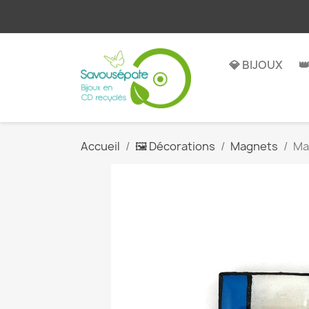
💎 BIJOUX

Accueil
🖼️ Décorations
Magnets
Ma