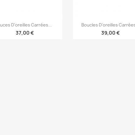
Aperçu rapide
Aperçu rapide


uces D'oreilles Carrées...
Boucles D'oreilles Carrées
37,00 €
39,00 €