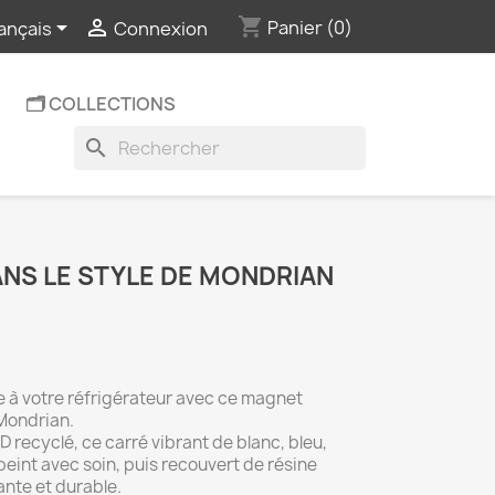
shopping_cart


Panier
(0)
ançais
Connexion
🗂️ COLLECTIONS
search
NS LE STYLE DE MONDRIAN
e à votre réfrigérateur avec ce magnet
Mondrian.
CD recyclé, ce carré vibrant de blanc, bleu,
eint avec soin, puis recouvert de résine
ante et durable.