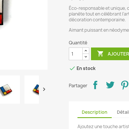
Éco-responsable et unique, 
planète tout en célébrant l’a
décoration contemporaine.
Aimant puissant en néodyme
Quantité

AJOUTER

En stock
Partager

Description
Détai
Ajoutez une touche artis