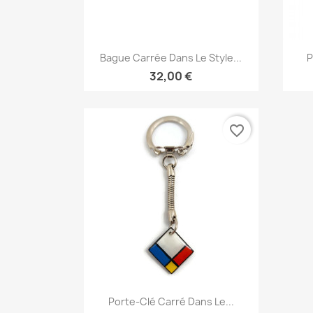
Aperçu rapide

Bague Carrée Dans Le Style...
P
32,00 €
favorite_border
Aperçu rapide

Porte-Clé Carré Dans Le...