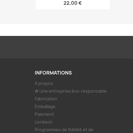
22,00 €
INFORMATIONS
A propos
♻ Une entreprise éco-responsable
Fabrication
Emballage
Paiement
Livraison
Programmes de fidélité et de