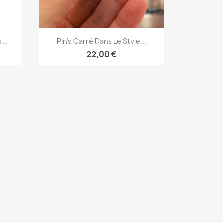
Aperçu rapide

...
Pin's Carré Dans Le Style...
22,00 €