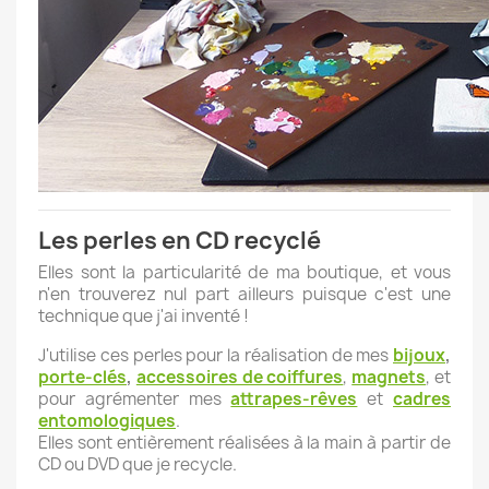
Les perles en CD recyclé
Elles sont la particularité de ma boutique, et vous
n'en trouverez nul part ailleurs puisque c'est une
technique que j'ai inventé !
J'utilise ces perles pour la réalisation de mes
bijoux
,
porte-clés
,
accessoires de coiffures
,
magnets
, et
pour agrémenter mes
attrapes-rêves
et
cadres
entomologiques
.
Elles sont entièrement réalisées à la main à partir de
CD ou DVD que je recycle.