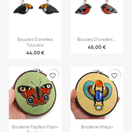
Aperçu rapide
Aperçu rapide


Boucles D'oreilles
Boucles D'oreilles...
Toucans
46,00 €
44,00 €
favorite_border
favorite_border
Aperçu rapide
Aperçu rapide


Broderie Papillon Paon-
Broderie Khépri