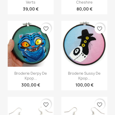
Verts
Cheshire
39,00 €
80,00 €
favorite_border
favorite_border
Aperçu rapide
Aperçu rapide


Broderie Derpy De
Broderie Sussy De
Kpop...
Kpop...
300,00 €
100,00 €
favorite_border
favorite_border