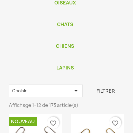
OISEAUX
CHATS
CHIENS
LAPINS

FILTRER
Choisir
Affichage 1-12 de 173 article(s)
NOUVEAU
favorite_border
favorite_border