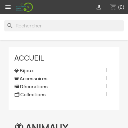
shopping_cart


(0)
search
ACCUEIL

💎 Bijoux

👑 Accessoires

🖼️ Décorations

🗂️ Collections
🦋 ANIMAUX