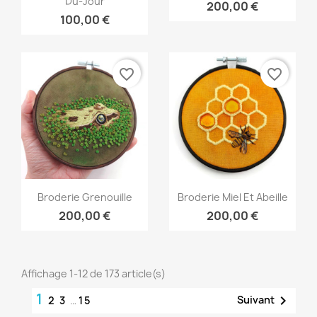
Du-Jour
200,00 €
100,00 €
favorite_border
favorite_border
Aperçu rapide
Aperçu rapide


Broderie Grenouille
Broderie Miel Et Abeille
200,00 €
200,00 €
Affichage 1-12 de 173 article(s)
1

Suivant
2
3
…
15