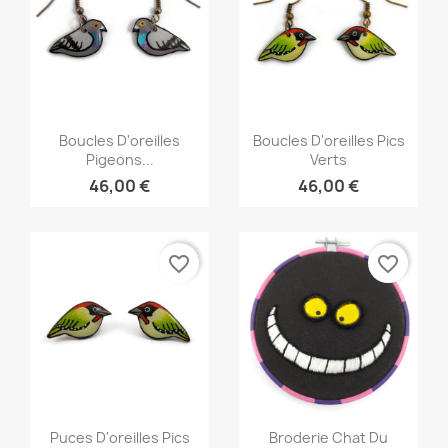
Aperçu rapide
Aperçu rapide


Boucles D'oreilles
Boucles D'oreilles Pics
Pigeons...
Verts
46,00 €
46,00 €
favorite_border
favorite_border
Aperçu rapide
Aperçu rapide


Puces D'oreilles Pics
Broderie Chat Du