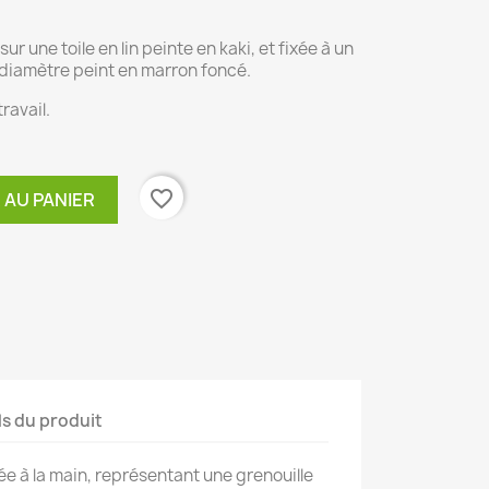
ur une toile en lin peinte en kaki, et fixée à un
diamètre peint en marron foncé.
ravail.
favorite_border
 AU PANIER
ls du produit
ée à la main, représentant une grenouille