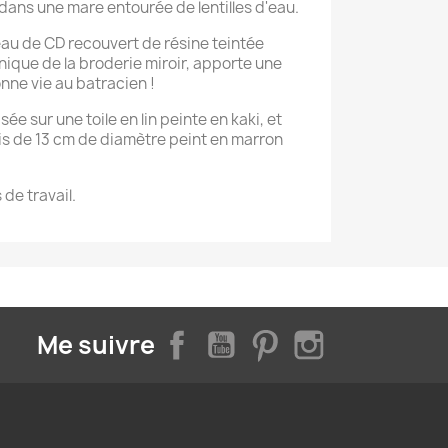
ans une mare entourée de lentilles d'eau.
eau de CD recouvert de résine teintée
hnique de la broderie miroir, apporte une
onne vie au batracien !
sée sur une toile en lin peinte en kaki, et
is de 13 cm de diamètre peint en marron
 de travail.
Facebook
YouTube
Pinterest
Instagram
Me suivre