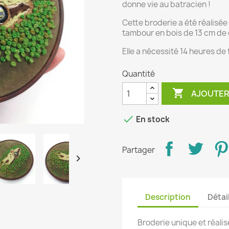
donne vie au batracien !
Cette broderie a été réalisée s
tambour en bois de 13 cm de 
Elle a nécessité 14 heures de t
Quantité

AJOUTER

En stock
Partager

Description
Détai
Broderie unique et réalis