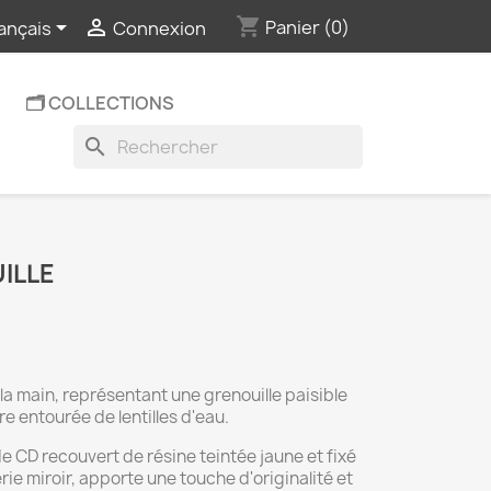
shopping_cart


Panier
(0)
ançais
Connexion
🗂️ COLLECTIONS
search
ILLE
 la main, représentant une grenouille paisible
entourée de lentilles d'eau.
e CD recouvert de résine teintée jaune et fixé
rie miroir, apporte une touche d'originalité et