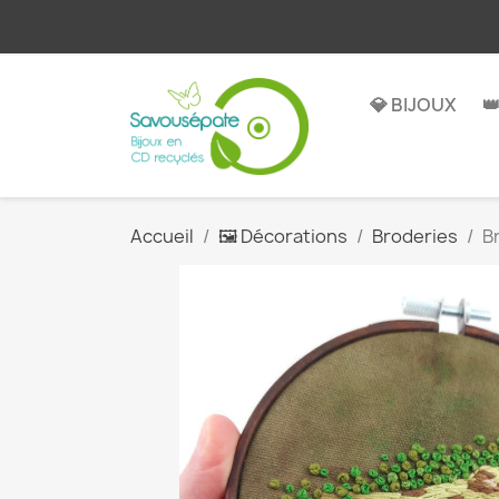
💎 BIJOUX

Accueil
🖼️ Décorations
Broderies
B