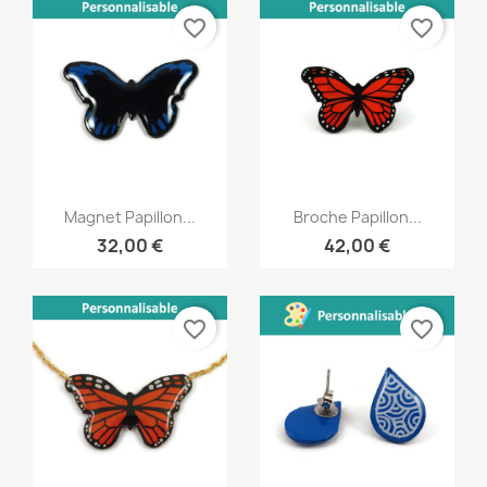
favorite_border
favorite_border
Aperçu rapide
Aperçu rapide


Magnet Papillon...
Broche Papillon...
32,00 €
42,00 €
favorite_border
favorite_border