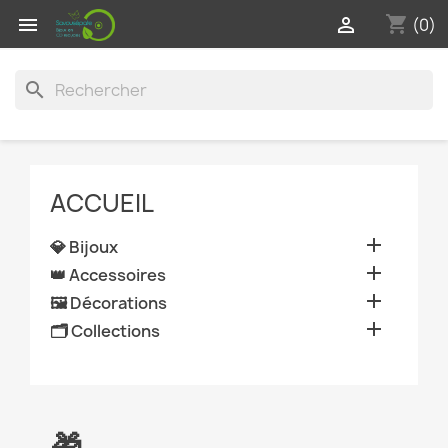
shopping_cart


(0)
search
ACCUEIL

💎 Bijoux

👑 Accessoires

🖼️ Décorations

🗂️ Collections
🎁