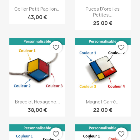
Aperçu rapide
Aperçu rapide


Collier Petit Papillon...
Puces D'oreilles
Petites...
43,00 €
25,00 €
favorite_border
favorite_border
Aperçu rapide
Aperçu rapide


Bracelet Hexagone...
Magnet Carré...
38,00 €
22,00 €
favorite_border
favorite_border