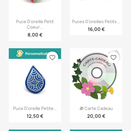
Aperçu rapide
Aperçu rapide


Puce D'oreille Petit
Puces D'oreilles Petits...
Coeur...
16,00 €
8,00 €
favorite_border
favorite_border
Aperçu rapide
Aperçu rapide


Puce D'oreille Petite...
🎁 Carte Cadeau
12,50 €
20,00 €