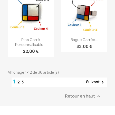
Aperçu rapide
Aperçu rapide


Pin's Carré
Bague Carrée...
Personnalisable...
32,00 €
22,00 €
Affichage 1-12 de 36 article(s)
1

Suivant
2
3
Retour en haut
