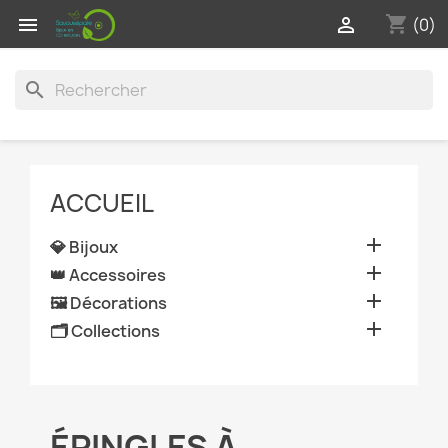
shopping_cart


(0)
search
ACCUEIL

💎 Bijoux

👑 Accessoires

🖼️ Décorations

🗂️ Collections
ÉPINGLES À