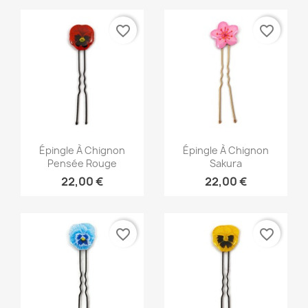
favorite_border
favorite_border
Aperçu rapide
Aperçu rapide


Épingle À Chignon
Épingle À Chignon
Pensée Rouge
Sakura
22,00 €
22,00 €
favorite_border
favorite_border