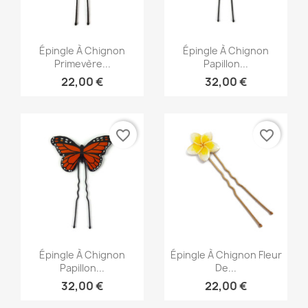
Aperçu rapide
Aperçu rapide


Épingle À Chignon
Épingle À Chignon
Primevère...
Papillon...
22,00 €
32,00 €
favorite_border
favorite_border
Aperçu rapide
Aperçu rapide


Épingle À Chignon
Épingle À Chignon Fleur
Papillon...
De...
32,00 €
22,00 €