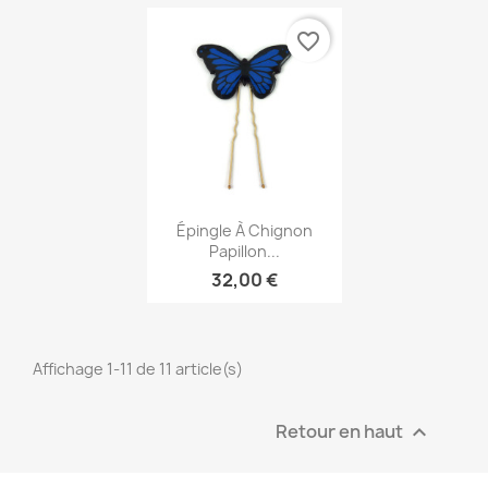
favorite_border
Aperçu rapide

Épingle À Chignon
Papillon...
32,00 €
Affichage 1-11 de 11 article(s)
Retour en haut
