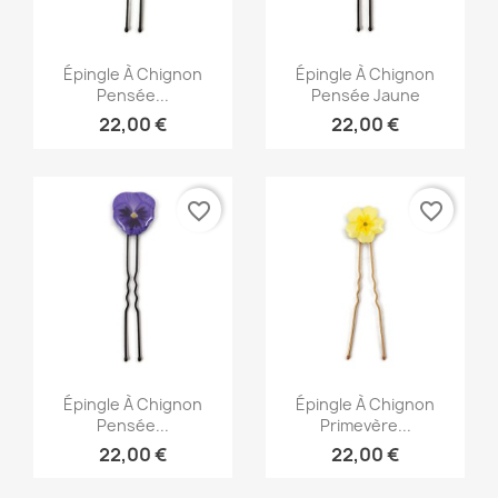
Aperçu rapide
Aperçu rapide


Épingle À Chignon
Épingle À Chignon
Pensée...
Pensée Jaune
22,00 €
22,00 €
favorite_border
favorite_border
Aperçu rapide
Aperçu rapide


Épingle À Chignon
Épingle À Chignon
Pensée...
Primevère...
22,00 €
22,00 €