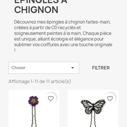
CHIGNON
Découvrez mes épingles à chignon faites-main,
créées à partir de CD recyclés et
soigneusement peintes à la main. Chaque pièce
est unique, alliant écologie et élégance pour
sublimer vos coiffures avec une touche originale
!

FILTRER
Choisir
Affichage 1-11 de 11 article(s)
favorite_border
favorite_border