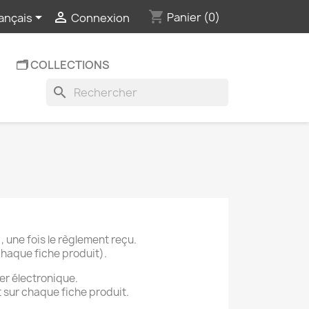
shopping_cart


Panier
(0)
ançais
Connexion
🗂️ COLLECTIONS
search
, une fois le règlement reçu.
chaque fiche produit).
er électronique.
t sur chaque fiche produit.