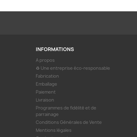
INFORMATIONS
A propos
♻ Une entreprise éco-responsable
Fabrication
Emballage
Paiement
Livraison
Programmes de fidélité et de
parrainage
Conditions Générales de Vente
Mentions légales