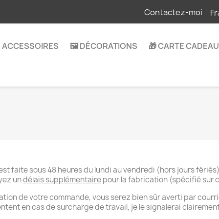
Contactez-moi
Fr
 ACCESSOIRES
🖼️ DÉCORATIONS
🎁 CARTE CADEAU
est faite sous 48 heures du lundi au vendredi (hors jours fériés)
yez un
délais supplémentaire
pour la fabrication (spécifié sur 
sation de votre commande, vous serez bien sûr averti par courri
tent en cas de surcharge de travail, je le signalerai clairemen