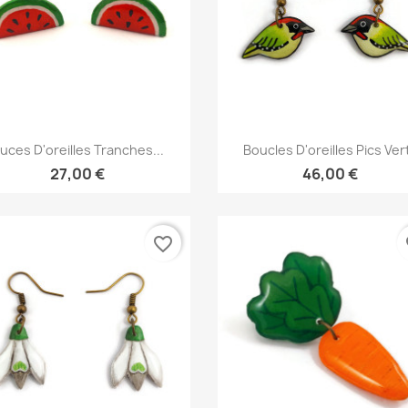
Aperçu rapide
Aperçu rapide


uces D'oreilles Tranches...
Boucles D'oreilles Pics Ver
27,00 €
46,00 €
favorite_border
fa