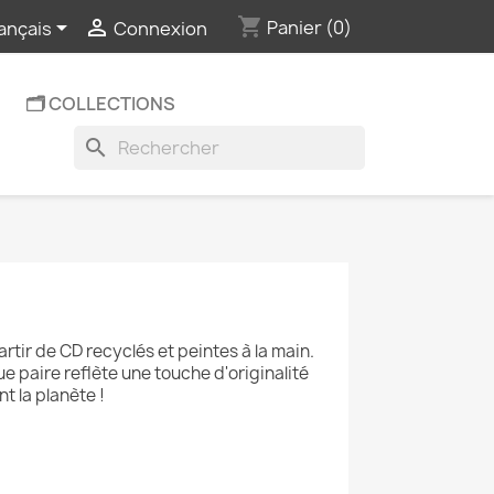
shopping_cart


Panier
(0)
ançais
Connexion
🗂️ COLLECTIONS
search
rtir de CD recyclés et peintes à la main.
e paire reflète une touche d'originalité
t la planète !