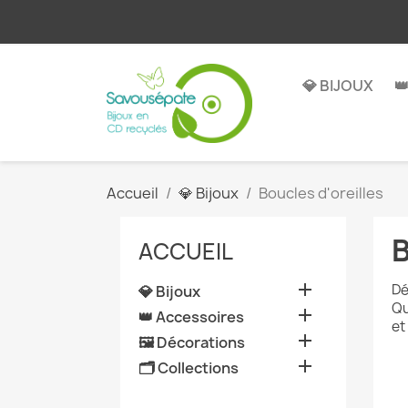
💎 BIJOUX

Accueil
💎 Bijoux
Boucles d'oreilles
ACCUEIL

Dé
💎 Bijoux
Qu

👑 Accessoires
et

🖼️ Décorations

🗂️ Collections