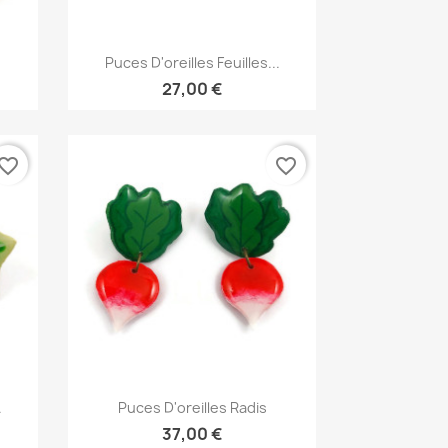
Aperçu rapide

Puces D'oreilles Feuilles...
27,00 €
vorite_border
favorite_border
Aperçu rapide

.
Puces D'oreilles Radis
37,00 €