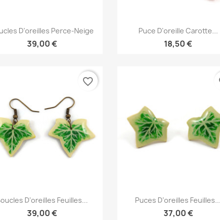
Aperçu rapide
Aperçu rapide


ucles D'oreilles Perce-Neige
Puce D'oreille Carotte...
39,00 €
18,50 €
favorite_border
fa
Aperçu rapide
Aperçu rapide


oucles D'oreilles Feuilles...
Puces D'oreilles Feuilles..
39,00 €
37,00 €