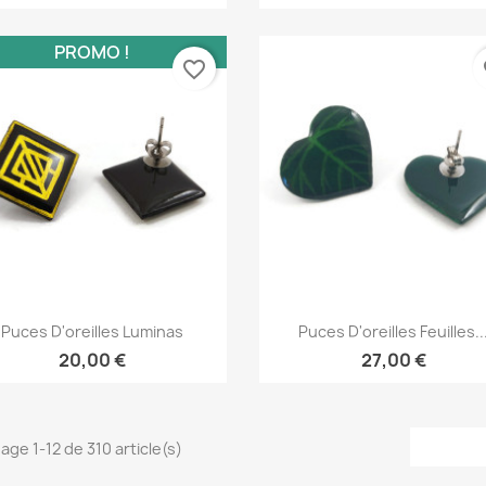
PROMO !
favorite_border
fa
Aperçu rapide
Aperçu rapide


Puces D'oreilles Luminas
Puces D'oreilles Feuilles..
20,00 €
27,00 €
hage 1-12 de 310 article(s)