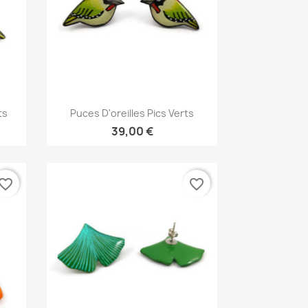
Aperçu rapide

ts
Puces D'oreilles Pics Verts
39,00 €
vorite_border
favorite_border