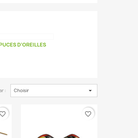
PUCES D'OREILLES

ar :
Choisir
vorite_border
favorite_border