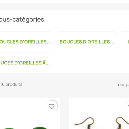
ous-catégories
OUCLES D'OREILLES...
BOUCLES D'OREILLES...
UCES D'OREILLES À...
 310 produits.
Trier p
favorite_border
fa