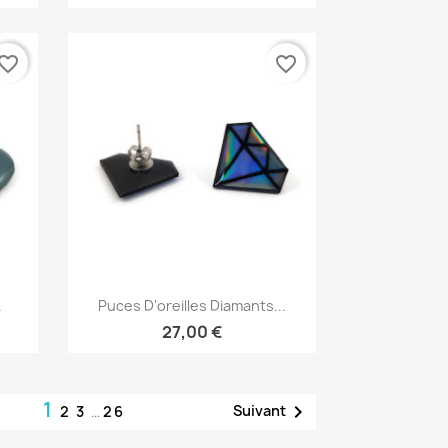
vorite_border
favorite_border
Aperçu rapide

.
Puces D'oreilles Diamants...
27,00 €
1

Suivant
2
3
…
26