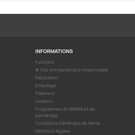
INFORMATIONS
A propos
♻ Une entreprise éco-responsable
Fabrication
Emballage
Paiement
Livraison
Programmes de fidélité et de
parrainage
Conditions Générales de Vente
Mentions légales