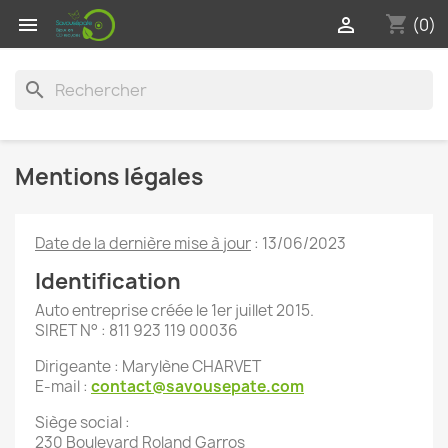
shopping_cart


(0)
search
Mentions légales
Date de la dernière mise à jour
: 13/06/2023
Identification
Auto entreprise créée le 1er juillet 2015.
SIRET N° : 811 923 119 00036
Dirigeante : Marylène CHARVET
E-mail :
contact@savousepate.com
Siège social :
230 Boulevard Roland Garros