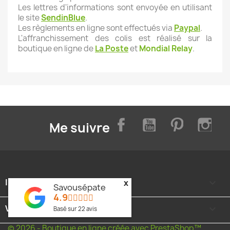
Les lettres d'informations sont envoyée en utilisant
le site
SendinBlue
.
Les règlements en ligne sont effectués via
Paypal
.
L'affranchissement des colis est réalisé sur la
boutique en ligne de
La Poste
et
Mondial Relay
.
Facebook
YouTube
Pinterest
Inst
Me suivre
INFORMATIONS

x
Savousépate
4.9
VOTRE COMPTE

Basé sur
22
avis
© 2026 - Boutique en ligne créée avec PrestaShop™