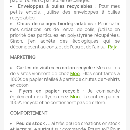
papier bulles ou particules de calages.
Enveloppes à bulles recyclables
: Pour mes
petits envois, j'utilise des enveloppes à bulles
recyclables.
Chips de calages biodégradables
: Pour caler
mes créations lors de l'envoi de colis, j'utilise en
priorité des particules en polystyrène récupérées.
Sinon, j'en achète des écologiques qui se
décomposent au contact de l'eau et de l'air sur
Raja
.
MARKETING
Cartes de visites en coton recyclé
: Mes cartes
de visites viennent de chez
Moo
. Elles sont faites à
100% de papier réalisé à partir de chutes de t-shirts
en coton.
Flyers en papier recyclé
: Je commande
également mes flyers chez
Moo
. Ils sont en papier
100% recyclé et ne contiennent pas de chlore.
COMPORTEMENT
Peu de stock
: J'ai très peu de créations en stock
et je travaille surtout sur commande. Pourquoi? Pour