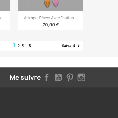
Aperçu rapide

...
Attrape-Rêves Avec Feuilles...
70,00 €
1

Suivant
2
3
…
5
Facebook
YouTube
Pinterest
Instagram
Me suivre