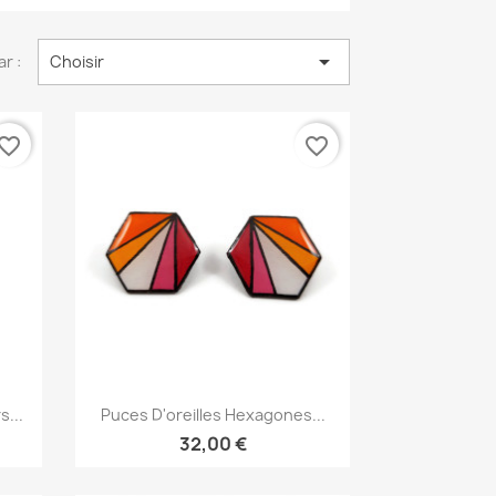

ar :
Choisir
vorite_border
favorite_border
Aperçu rapide

...
Puces D'oreilles Hexagones...
32,00 €