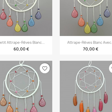
Aperçu rapide
Aperçu rapide


etit Attrape-Rêves Blanc...
Attrape-Rêves Blanc Avec.
60,00 €
70,00 €
favorite_border
fa