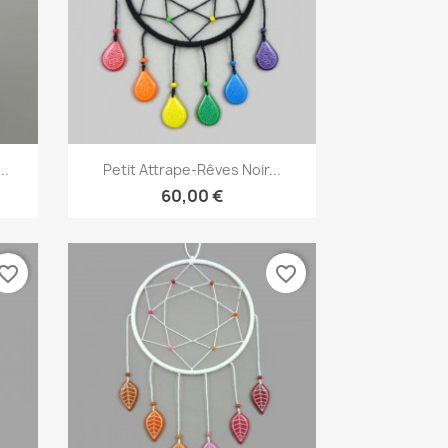
Aperçu rapide

..
Petit Attrape-Rêves Noir...
60,00 €
vorite_border
favorite_border