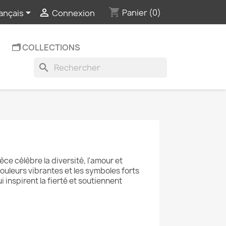
shopping_cart


Panier
(0)
ançais
Connexion
🗂️ COLLECTIONS
search
e célèbre la diversité, l'amour et
 couleurs vibrantes et les symboles forts
 inspirent la fierté et soutiennent