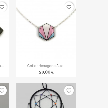
vorite_border
favorite_border
Aperçu rapide

...
Collier Hexagone Aux...
28,00 €
vorite_border
favorite_border