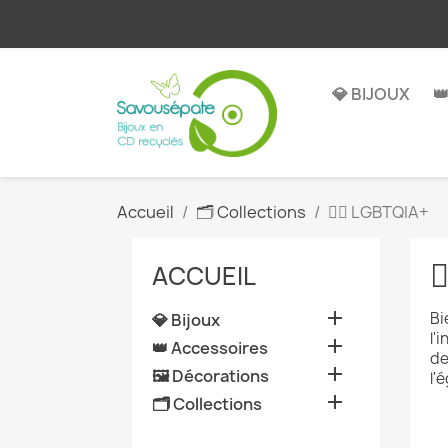
💎 BIJOUX

Accueil
🗂️ Collections
🏳️‍🌈 LGBTQIA+

ACCUEIL

Bi
💎 Bijoux
l'

👑 Accessoires
de

🖼️ Décorations
l'é

🗂️ Collections