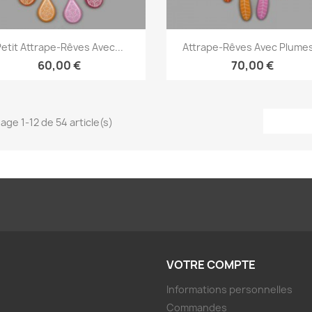
Aperçu rapide
Aperçu rapide


Petit Attrape-Rêves Avec...
Attrape-Rêves Avec Plumes
60,00 €
70,00 €
hage 1-12 de 54 article(s)
VOTRE COMPTE
Informations personnelles
Commandes