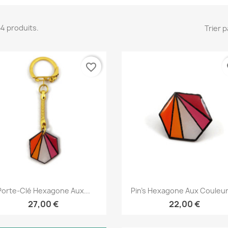
 54 produits.
Trier p
favorite_border
fa
Aperçu rapide
Aperçu rapide


Porte-Clé Hexagone Aux...
Pin's Hexagone Aux Couleurs
27,00 €
22,00 €