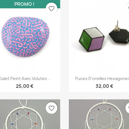
PROMO !
favorite_border
fa
Aperçu rapide
Aperçu rapide


Galet Peint Avec Volutes...
Puces D'oreilles Hexagones
25,00 €
32,00 €
favorite_border
fa