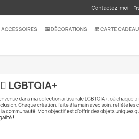
Contactez-moi
Fr
 ACCESSOIRES
🖼️ DÉCORATIONS
🎁 CARTE CADEAU
️‍🌈 LGBTQIA+
envenue dans ma collection artisanale LGBTQIA+, où chaque pièc
inclusion. Chaque création, faite à la main avec soin, reflète les
 la communauté. Mon objectif est d'offrir des objets uniques qui
galité !