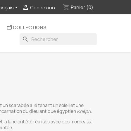
shopping_cart


Panier
(0)
ançais
Connexion
🗂️ COLLECTIONS
search
un scarabée ailé tenant un soleil et une
incarnation du dieu antique égyptien
Khépri
.
 et la lune ont été réalisés avec des morceaux
eintée.