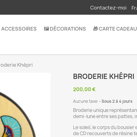
Contactez-moi
Fr
 ACCESSOIRES
🖼️ DÉCORATIONS
🎁 CARTE CADEAU
roderie Khépri
BRODERIE KHÉPRI
200,00 €
Aucune taxe
Sous 2 à 4 jours
Broderie unique représentant 
demi-lune entre ses pattes, 
Le soleil, le corps du bousier
de CD recouverts de résine t