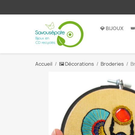
💎 BIJOUX

Accueil
🖼️ Décorations
Broderies
B