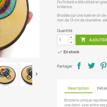
Du fil doré a été utilisé en 
brillance.
Brodée sur une toile en lin de
noir de 13 cm de diamètre, ell
Quantité

AJOUTER

En stock
Partager

Description
Détai
Broderie unique représent
une demi-lune entre ses 