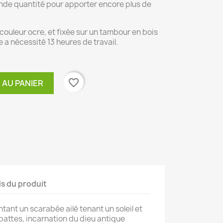
grande quantité pour apporter encore plus de
 couleur ocre, et fixée sur un tambour en bois
e a nécessité 13 heures de travail.
favorite_border
 AU PANIER
ls du produit
ant un scarabée ailé tenant un soleil et
pattes, incarnation du dieu antique