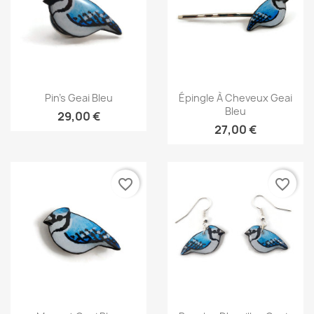
Aperçu rapide
Aperçu rapide


Pin's Geai Bleu
Épingle À Cheveux Geai
Bleu
29,00 €
27,00 €
favorite_border
favorite_border
Aperçu rapide
Aperçu rapide

