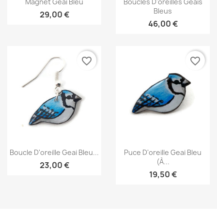
Magnet Geai Bleu
Boucles D'oreilles Geais
Bleus
29,00 €
46,00 €
favorite_border
favorite_border
Aperçu rapide
Aperçu rapide


Boucle D'oreille Geai Bleu...
Puce D'oreille Geai Bleu
(à...
23,00 €
19,50 €