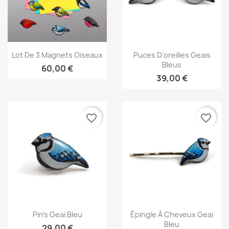
Aperçu rapide
Aperçu rapide


Lot De 3 Magnets Oiseaux
Puces D'oreilles Geais
Bleus
60,00 €
39,00 €
favorite_border
favorite_border
Aperçu rapide
Aperçu rapide


Pin's Geai Bleu
Épingle À Cheveux Geai
Bleu
29,00 €