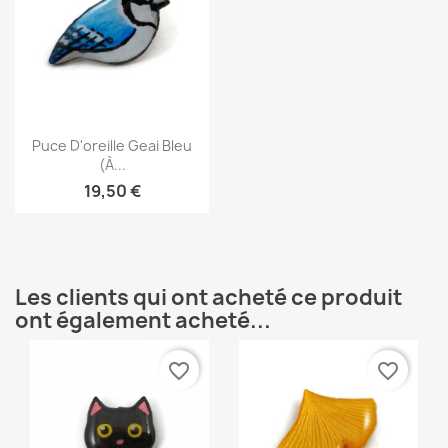
Aperçu rapide

Puce D'oreille Geai Bleu
(à...
19,50 €
Les clients qui ont acheté ce produit
ont également acheté...
favorite_border
favorite_border