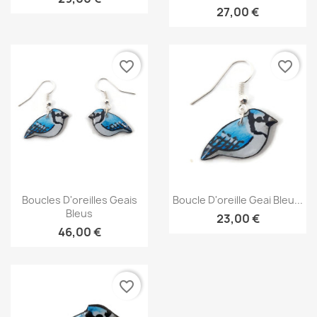
27,00 €
favorite_border
favorite_border
Aperçu rapide
Aperçu rapide


Boucles D'oreilles Geais
Boucle D'oreille Geai Bleu...
Bleus
23,00 €
46,00 €
favorite_border