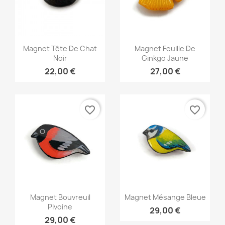
Aperçu rapide
Aperçu rapide


Magnet Tête De Chat
Magnet Feuille De
Noir
Ginkgo Jaune
22,00 €
27,00 €
favorite_border
favorite_border
Aperçu rapide
Aperçu rapide


Magnet Bouvreuil
Magnet Mésange Bleue
Pivoine
29,00 €
29,00 €