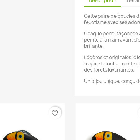
Description
Détai
Cette paire de boucles d’
l’exotisme avec ses ador
Chaque perle, façonnée à
peinte à la main avant d
brillante.
Légères et originales, e
tropicale tout en mettan
des forêts luxuriantes.
Un bijou unique, conçu d
favorite_border