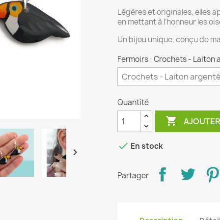
Légères et originales, elles 
en mettant à l’honneur les o
Un bijou unique, conçu de ma
Fermoirs : Crochets - Laiton
Quantité

AJOUTER

En stock

Partager