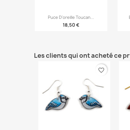
Aperçu rapide

Puce D'oreille Toucan...
18,50 €
Les clients qui ont acheté ce p
favorite_border