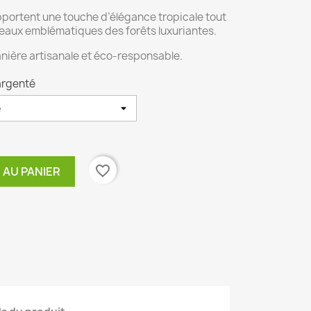
apportent une touche d’élégance tropicale tout
iseaux emblématiques des forêts luxuriantes.
nière artisanale et éco-responsable.
 argenté
favorite_border
 AU PANIER