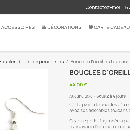
Contactez-moi
Fr
 ACCESSOIRES
🖼️ DÉCORATIONS
🎁 CARTE CADEAU
Boucles d'oreilles pendantes
Boucles d'oreilles toucans
BOUCLES D'OREIL
44,00 €
Aucune taxe
Sous 2 à 4 jours
Cette paire de boucles d’orei
avec ses adorables toucans c
Chaque perle, façonnée à par
main avant d’être sublimée pa