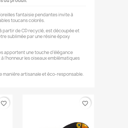
ls du produit
oreilles fantaisie pendantes invite à
ables toucans colorés.
 partir de CD recyclé, est découpée et
’être sublimée par une résine époxy
lles apportent une touche d’élégance
t à l’honneur les oiseaux emblématiques
e manière artisanale et éco-responsable.
favorite_border
favorite_border