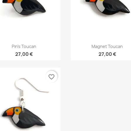
Aperçu rapide
Aperçu rapide


Pin's Toucan
Magnet Toucan
27,00 €
27,00 €
favorite_border