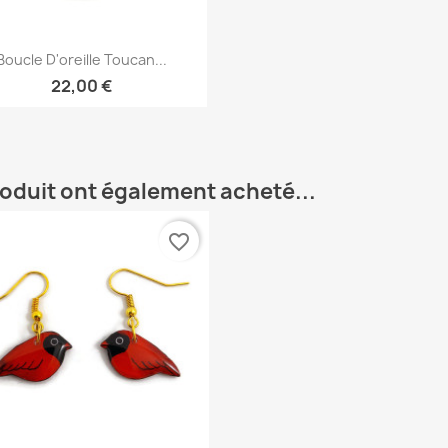
Aperçu rapide

Boucle D'oreille Toucan...
22,00 €
roduit ont également acheté...
favorite_border