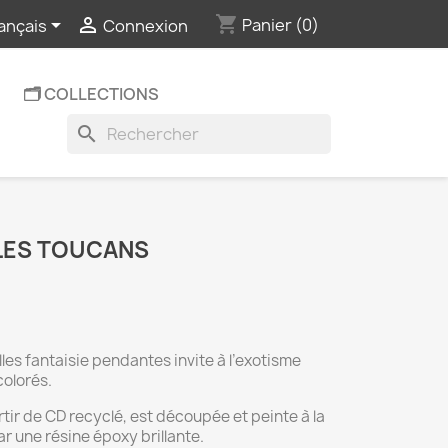
shopping_cart


Panier
(0)
ançais
Connexion
🗂️ COLLECTIONS
search
LES TOUCANS
lles fantaisie pendantes invite à l’exotisme
olorés.
tir de CD recyclé, est découpée et peinte à la
r une résine époxy brillante.