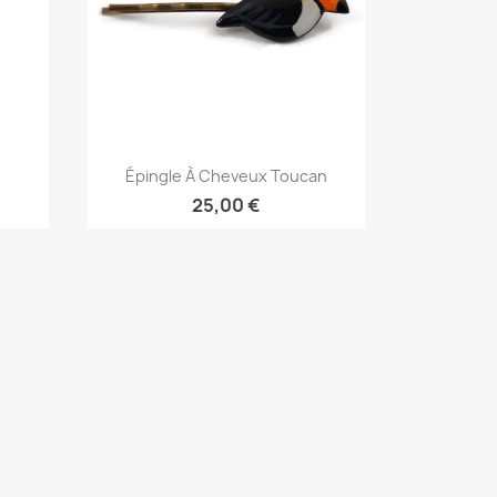
Aperçu rapide

Épingle À Cheveux Toucan
25,00 €