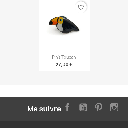
favorite_border
Aperçu rapide

Pin's Toucan
27,00 €
Facebook
YouTube
Pinterest
Inst
Me suivre