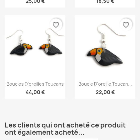
25,00 €
18,50 €
favorite_border
favorite_border
Aperçu rapide
Aperçu rapide


Boucles D'oreilles Toucans
Boucle D'oreille Toucan...
44,00 €
22,00 €
Les clients qui ont acheté ce produit
ont également acheté...