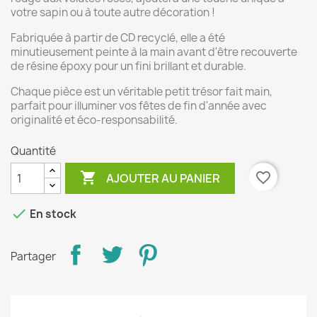
votre sapin ou à toute autre décoration !
Fabriquée à partir de CD recyclé, elle a été
minutieusement peinte à la main avant d'être recouverte
de résine époxy pour un fini brillant et durable.
Chaque pièce est un véritable petit trésor fait main,
parfait pour illuminer vos fêtes de fin d'année avec
originalité et éco-responsabilité.
Quantité

favorite_border
AJOUTER AU PANIER

En stock
Partager