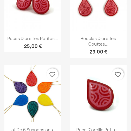
Aperçu rapide
Aperçu rapide


Puces D'oreilles Petites...
Boucles D'oreilles
Gouttes...
25,00 €
29,00 €
favorite_border
favorite_border
Aperçu rapide
Aperçu rapide


Lot De 6 Suspensions...
Puce D'oreille Petite...