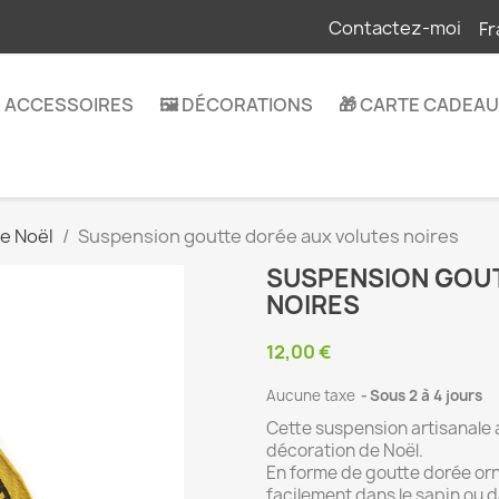
Contactez-moi
Fr
 ACCESSOIRES
🖼️ DÉCORATIONS
🎁 CARTE CADEAU
e Noël
Suspension goutte dorée aux volutes noires
SUSPENSION GOU
NOIRES
12,00 €
Aucune taxe
Sous 2 à 4 jours
Cette suspension artisanale 
décoration de Noël.
En forme de goutte dorée orn
facilement dans le sapin ou d