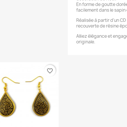
En forme de goutte dorée
facilement dans le sapin 
Réalisée à partir d’un CD 
recouverte de résine épox
Alliez élégance et enga
originale.
favorite_border