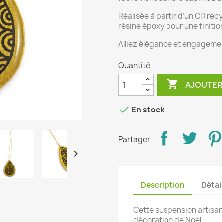
Réalisée à partir d’un CD recy
résine époxy pour une finition
Alliez élégance et engagemen
Quantité

AJOUTER

En stock
Partager

Description
Détai
Cette suspension artisan
décoration de Noël.