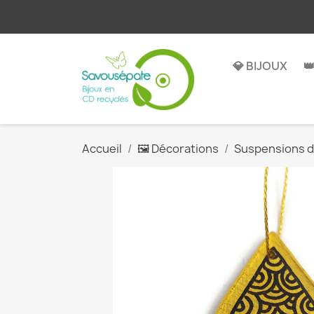
💎 BIJOUX

Accueil
🖼️ Décorations
Suspensions d