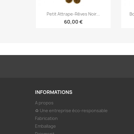
Aperçu rapide

Petit Attrape-Rêves Noir...
Bo
60,00 €
INFORMATIONS
A propos
♻ Une entreprise éco-responsable
Fabrication
Emballage
Paiement