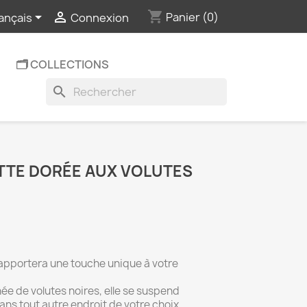
shopping_cart


Panier
(0)
ançais
Connexion
🗂️ COLLECTIONS
search
TTE DORÉE AUX VOLUTES
apportera une touche unique à votre
ée de volutes noires, elle se suspend
ans tout autre endroit de votre choix.