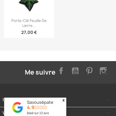
Aperçu rapide

Porte-Clé Feuille De
Lierre...
27,00 €
Facebook
YouTube
Pinterest
Inst
Me suivre
INFORMATIONS

x
Savousépate
4.9
VOTRE COMPTE

Basé sur
22
avis