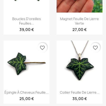
Aperçu rapide
Aperçu rapide


Boucles D'oreilles
Magnet Feuille De Lierre
Feuilles...
Verte
39,00 €
27,00 €
favorite_border
favorite_border
Aperçu rapide
Aperçu rapide


Épingle À Cheveux Feuille...
Collier Feuille De Lierre...
25,00 €
35,00 €