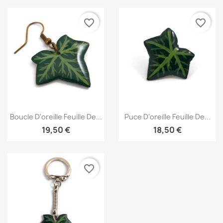
favorite_border
favorite_border
Aperçu rapide
Aperçu rapide


Boucle D'oreille Feuille De...
Puce D'oreille Feuille De...
19,50 €
18,50 €
favorite_border