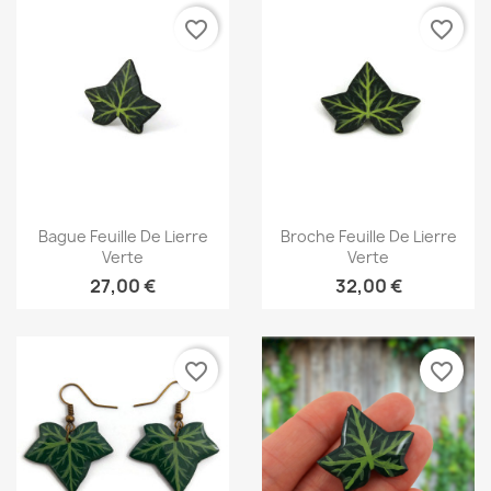
favorite_border
favorite_border
Aperçu rapide
Aperçu rapide


Bague Feuille De Lierre
Broche Feuille De Lierre
Verte
Verte
27,00 €
32,00 €
favorite_border
favorite_border