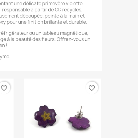
ntant une délicate primevère violette.
responsable à partir de CD recyclés,
usement découpée, peinte à la main et
y pour une finition brillante et durable.
e réfrigérateur ou un tableau magnétique,
e à la beauté des fleurs. Offrez-vous un
en !
dyme.
favorite_border
favorite_border