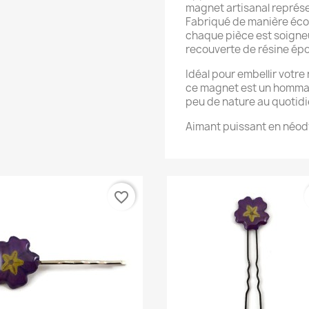
magnet artisanal représe
Fabriqué de manière éco-
chaque pièce est soigne
recouverte de résine épox
Idéal pour embellir votr
ce magnet est un hommag
peu de nature au quotidi
Aimant puissant en néo
favorite_border