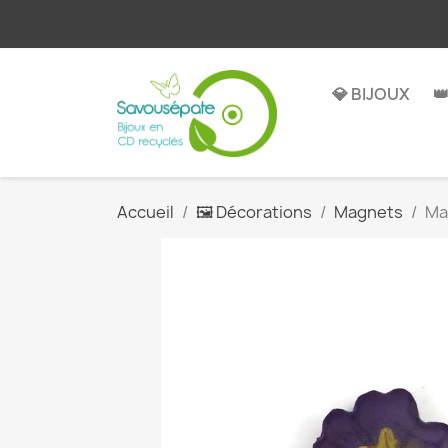
💎 BIJOUX

Accueil
🖼️ Décorations
Magnets
Ma