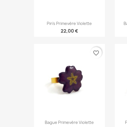
Aperçu rapide

Pin's Primevère Violette
B
22,00 €
favorite_border
Aperçu rapide

Bague Primevère Violette
P