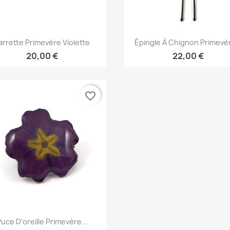
Aperçu rapide
Aperçu rapide


arrette Primevère Violette
Épingle À Chignon Primevèr
20,00 €
22,00 €
favorite_border
Aperçu rapide

uce D'oreille Primevère...