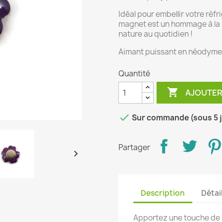
Idéal pour embellir votre réf
magnet est un hommage à la 
nature au quotidien !
Aimant puissant en néodyme
Quantité

AJOUTER

Sur commande (sous 5 j
Partager

Description
Détai
Apportez une touche de p