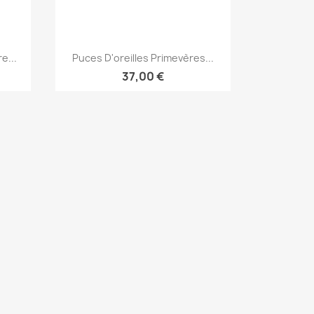
Aperçu rapide

e...
Puces D'oreilles Primevères...
37,00 €