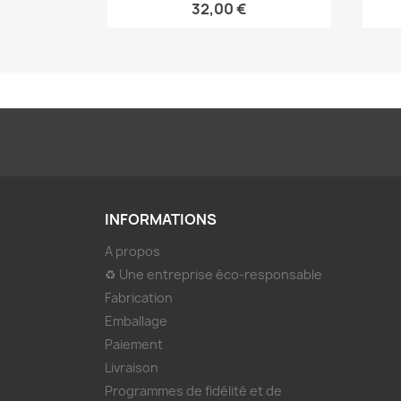
32,00 €
INFORMATIONS
A propos
♻ Une entreprise éco-responsable
Fabrication
Emballage
Paiement
Livraison
Programmes de fidélité et de