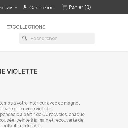
shopping_cart


Panier
(0)
ançais
Connexion
🗂️ COLLECTIONS
search
E VIOLETTE
temps à votre intérieur avec ce magnet
licate primevère violette.
ponsable à partir de CD recyclés, chaque
oupée, peinte à la main et recouverte de
 brillante et durable.