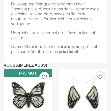
Faux papillon féérique transparent et noir
finement pailleté, inclus dans dans un cadre ovale
en résine transparente, avec des fleurs de
moutardes et des feuilles séchées aux coloris
vert-jaune.
Un crochet au dos permet de le fixer facilement
au mur.
Ce modèle unique étant un
prototype
, il présente
plusieurs défauts d'où son
prix réduit
!
VOUS AIMEREZ AUSSI
PROMO !
favorite_border
favorite_border