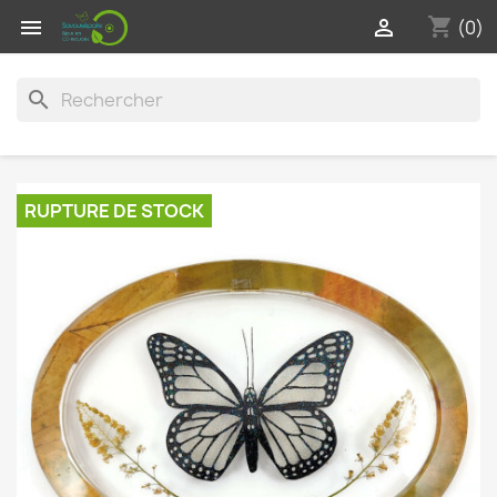
shopping_cart


(0)
search
RUPTURE DE STOCK