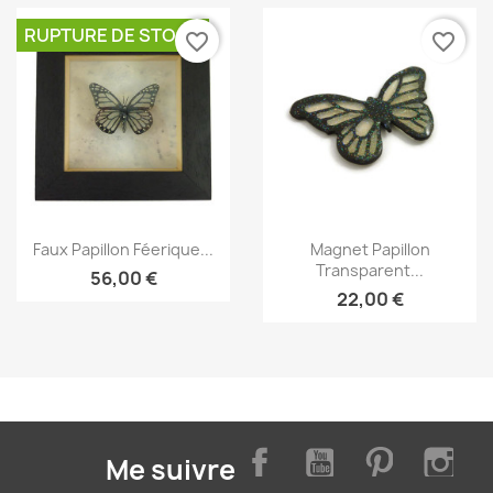
RUPTURE DE STOCK
favorite_border
favorite_border
Aperçu rapide
Aperçu rapide


Faux Papillon Féerique...
Magnet Papillon
Transparent...
56,00 €
22,00 €
Facebook
YouTube
Pinterest
Inst
Me suivre