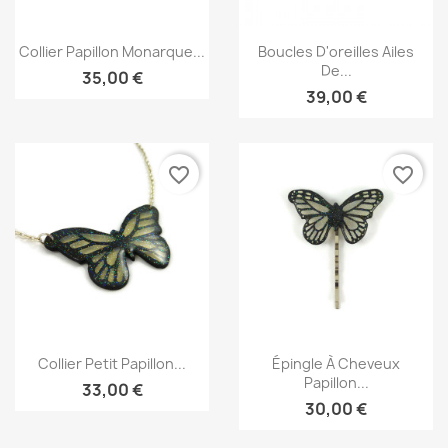
Aperçu rapide
Aperçu rapide


Collier Papillon Monarque...
Boucles D'oreilles Ailes
De...
35,00 €
39,00 €
favorite_border
favorite_border
Aperçu rapide
Aperçu rapide


Collier Petit Papillon...
Épingle À Cheveux
Papillon...
33,00 €
30,00 €