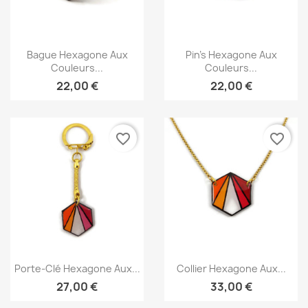
Aperçu rapide
Aperçu rapide


Bague Hexagone Aux
Pin's Hexagone Aux
Couleurs...
Couleurs...
22,00 €
22,00 €
favorite_border
favorite_border
Aperçu rapide
Aperçu rapide


Porte-Clé Hexagone Aux...
Collier Hexagone Aux...
27,00 €
33,00 €