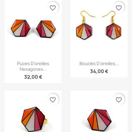
favorite_border
favorite_border
Aperçu rapide
Aperçu rapide


Puces D'oreilles
Boucles D'oreilles...
Hexagones...
34,00 €
32,00 €
favorite_border
favorite_border