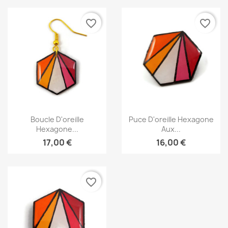
favorite_border
favorite_border
Aperçu rapide
Aperçu rapide


Boucle D'oreille
Puce D'oreille Hexagone
Hexagone...
Aux...
17,00 €
16,00 €
favorite_border