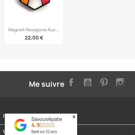
Aperçu rapide

Magnet Hexagone Aux...
22,00 €
Facebook
YouTube
Pinterest
Inst
Me suivre
INFORMATIONS

x
Savousépate
4.9
VOTRE COMPTE

Basé sur
22
avis