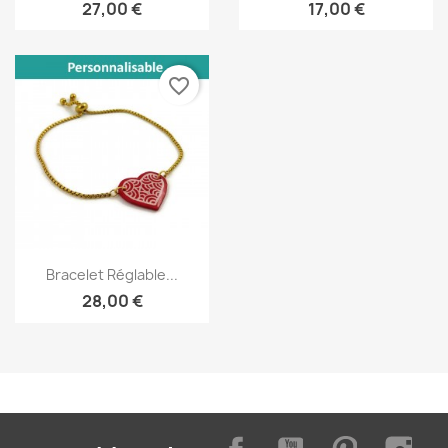
27,00 €
17,00 €
favorite_border
Aperçu rapide

Bracelet Réglable...
28,00 €
Facebook
YouTube
Pinterest
Inst