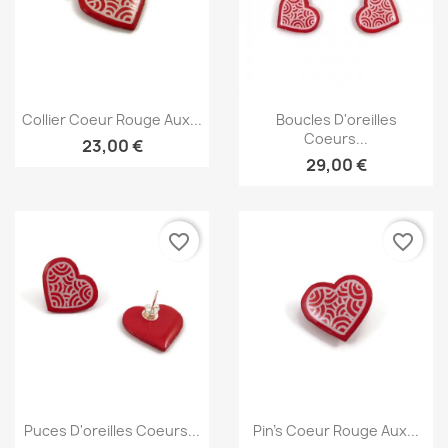
Aperçu rapide
Aperçu rapide


Collier Coeur Rouge Aux...
Boucles D'oreilles
Coeurs...
23,00 €
29,00 €
favorite_border
favorite_border
Aperçu rapide
Aperçu rapide


Puces D'oreilles Coeurs...
Pin's Coeur Rouge Aux...