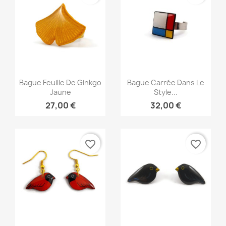
Aperçu rapide
Aperçu rapide


Bague Feuille De Ginkgo
Bague Carrée Dans Le
Jaune
Style...
27,00 €
32,00 €
favorite_border
favorite_border