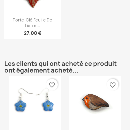
Aperçu rapide

Porte-Clé Feuille De
Lierre...
27,00 €
Les clients qui ont acheté ce produit
ont également acheté...
favorite_border
favorite_border