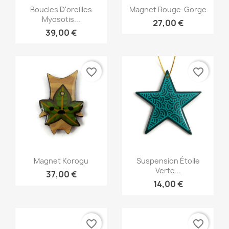
Aperçu rapide
Aperçu rapide


Boucles D'oreilles
Magnet Rouge-Gorge
Myosotis...
27,00 €
39,00 €
favorite_border
favorite_border
Aperçu rapide
Aperçu rapide


Magnet Korogu
Suspension Étoile
Verte...
37,00 €
14,00 €
favorite_border
favorite_border