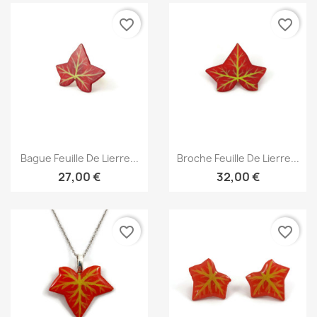
favorite_border
favorite_border
Aperçu rapide
Aperçu rapide


Bague Feuille De Lierre...
Broche Feuille De Lierre...
27,00 €
32,00 €
favorite_border
favorite_border