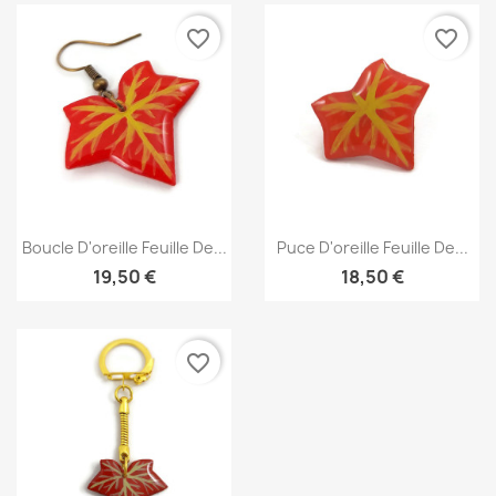
favorite_border
favorite_border
Aperçu rapide
Aperçu rapide


Boucle D'oreille Feuille De...
Puce D'oreille Feuille De...
19,50 €
18,50 €
favorite_border