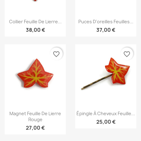
Aperçu rapide
Aperçu rapide


Collier Feuille De Lierre...
Puces D'oreilles Feuilles...
38,00 €
37,00 €
favorite_border
favorite_border
Aperçu rapide
Aperçu rapide


Magnet Feuille De Lierre
Épingle À Cheveux Feuille...
Rouge
25,00 €
27,00 €