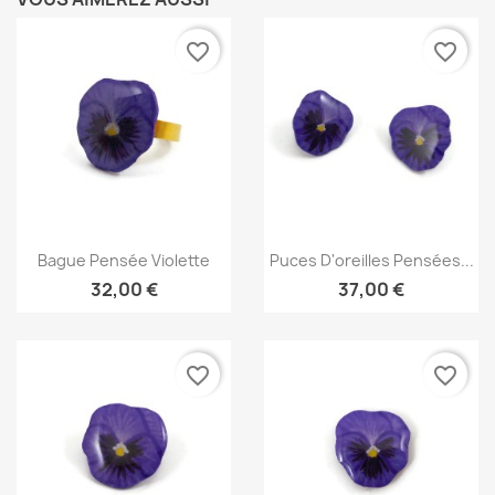
favorite_border
favorite_border
Aperçu rapide
Aperçu rapide


Bague Pensée Violette
Puces D'oreilles Pensées...
32,00 €
37,00 €
favorite_border
favorite_border