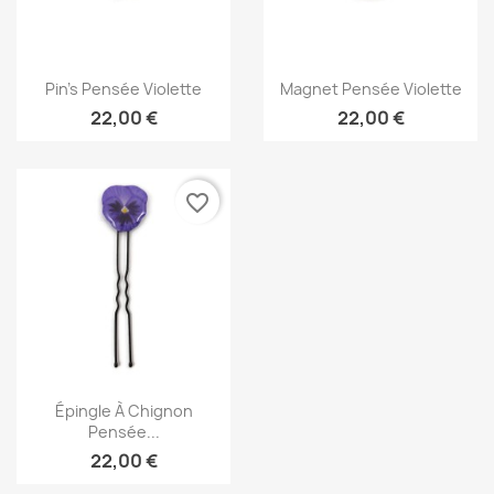
Aperçu rapide
Aperçu rapide


Pin's Pensée Violette
Magnet Pensée Violette
22,00 €
22,00 €
favorite_border
Aperçu rapide

Épingle À Chignon
Pensée...
22,00 €