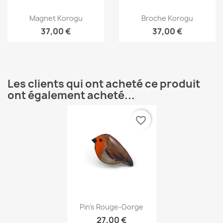
Aperçu rapide
Aperçu rapide


Magnet Korogu
Broche Korogu
37,00 €
37,00 €
Les clients qui ont acheté ce produit
ont également acheté...
favorite_border
Aperçu rapide

Pin's Rouge-Gorge
27,00 €