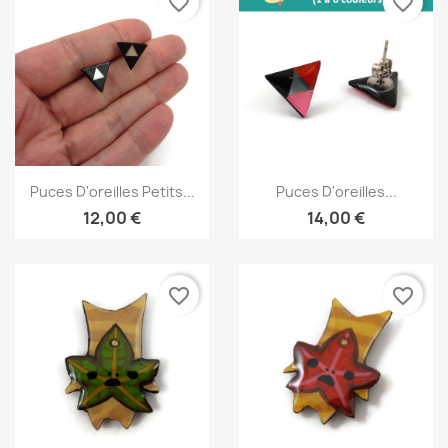
favorite_border
favorite_border
Aperçu rapide
Aperçu rapide


Puces D'oreilles Petits...
Puces D'oreilles...
12,00 €
14,00 €
favorite_border
favorite_border