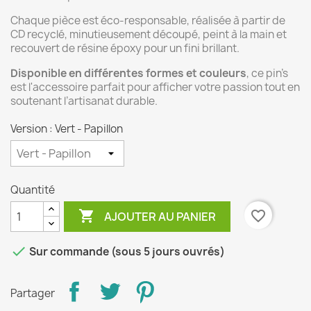
Chaque pièce est éco-responsable, réalisée à partir de
CD recyclé, minutieusement découpé, peint à la main et
recouvert de résine époxy pour un fini brillant.
Disponible en différentes formes et couleurs
, ce pin’s
est l'accessoire parfait pour afficher votre passion tout en
soutenant l’artisanat durable.
Version : Vert - Papillon
Quantité

favorite_border
AJOUTER AU PANIER

Sur commande (sous 5 jours ouvrés)
Partager