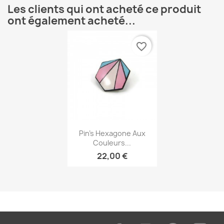
Les clients qui ont acheté ce produit
ont également acheté...
favorite_border
Aperçu rapide

Pin's Hexagone Aux
Couleurs...
22,00 €