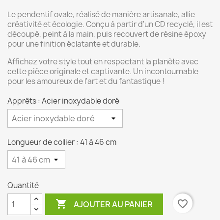
Le pendentif ovale, réalisé de manière artisanale, allie
créativité et écologie. Conçu à partir d'un CD recyclé, il est
découpé, peint à la main, puis recouvert de résine époxy
pour une finition éclatante et durable.
Affichez votre style tout en respectant la planète avec
cette pièce originale et captivante. Un incontournable
pour les amoureux de l'art et du fantastique !
Apprêts : Acier inoxydable doré
Longueur de collier : 41 à 46 cm
Quantité

favorite_border
AJOUTER AU PANIER