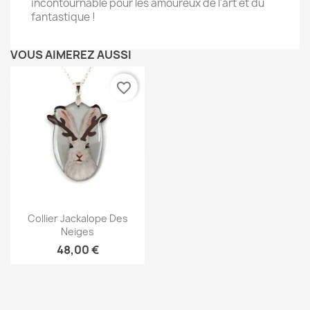
incontournable pour les amoureux de l'art et du
fantastique !
VOUS AIMEREZ AUSSI
favorite_border
Aperçu rapide

Collier Jackalope Des
Neiges
48,00 €