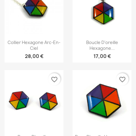
Aperçu rapide
Aperçu rapide


Collier Hexagone Arc-En-
Boucle D'oreille
Ciel
Hexagone...
28,00 €
17,00 €
favorite_border
favorite_border
Aperçu rapide
Aperçu rapide

