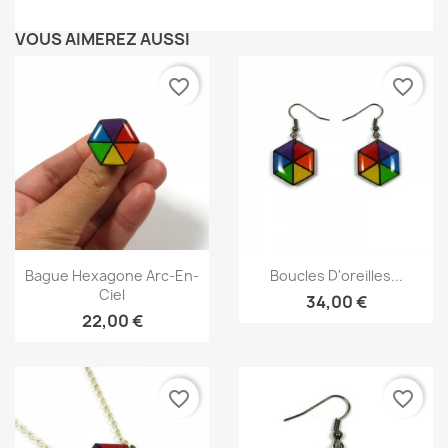
VOUS AIMEREZ AUSSI
favorite_border
favorite_border
Aperçu rapide
Aperçu rapide


Bague Hexagone Arc-En-
Boucles D'oreilles...
Ciel
34,00 €
22,00 €
favorite_border
favorite_border