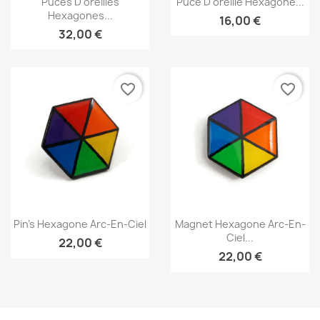
Puces D'oreilles
Puce D'oreille Hexagone...
Hexagones...
16,00 €
32,00 €
favorite_border
favorite_border
Aperçu rapide
Aperçu rapide


Pin's Hexagone Arc-En-Ciel
Magnet Hexagone Arc-En-
Ciel...
22,00 €
22,00 €