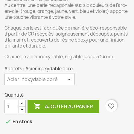
Au centre, une perle hexagonale aux six couleurs de l'arc-
en-ciel (rouge, orange, jaune, vert, bleu et violet) apporte
une touche vibrante à votre style.
Chaque perle est fabriquée de manière éco-responsable
à partir de CD recyclés, soigneusement découpés, peints
à la main et recouverts de résine époxy pour une finition
brillante et durable.
Chaine en acier inoxydable, réglable jusqu'à 24 cm.
Apprêts : Acier inoxydable doré
Quantité

favorite_border
AJOUTER AU PANIER

En stock