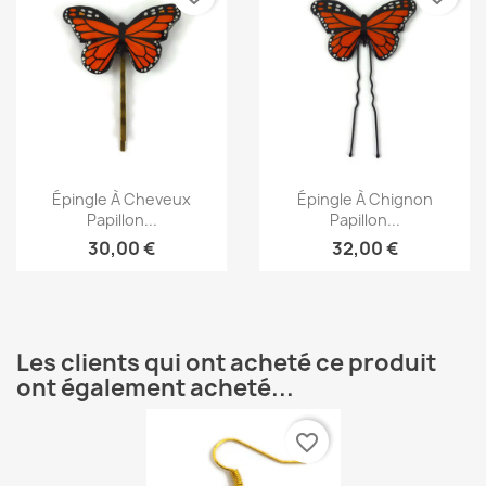
Aperçu rapide
Aperçu rapide


Épingle À Cheveux
Épingle À Chignon
Papillon...
Papillon...
30,00 €
32,00 €
Les clients qui ont acheté ce produit
ont également acheté...
favorite_border