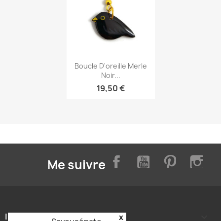
Aperçu rapide

Boucle D'oreille Merle
Noir...
19,50 €
Facebook
YouTube
Pinterest
Inst
Me suivre
INFORMATIONS

x