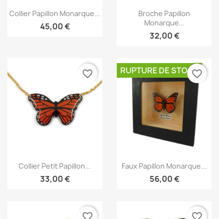
Aperçu rapide
Aperçu rapide


Collier Papillon Monarque...
Broche Papillon
Monarque...
45,00 €
32,00 €
RUPTURE DE STOCK
favorite_border
favorite_border
Aperçu rapide
Aperçu rapide


Collier Petit Papillon...
Faux Papillon Monarque...
33,00 €
56,00 €
favorite_border
favorite_border