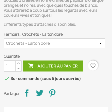
Boucles d'oreilles en forme d'ailes de papillon Monarque
oranges et noires, avec quelques touches de blancs.
Vous attirerez à coup sûr tous les regards avec leurs
couleurs vives et toniques !
Différents types d'attaches disponibles.
Fermoirs : Crochets - Laiton doré
Quantité

favorite_border
AJOUTER AU PANIER

Sur commande (sous 5 jours ouvrés)
Partager