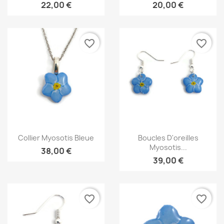
22,00 €
20,00 €
favorite_border
favorite_border
Aperçu rapide
Aperçu rapide


Collier Myosotis Bleue
Boucles D'oreilles
Myosotis...
38,00 €
39,00 €
favorite_border
favorite_border