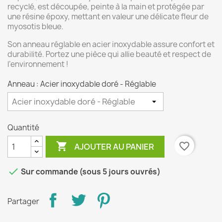
recyclé, est découpée, peinte à la main et protégée par
une résine époxy, mettant en valeur une délicate fleur de
myosotis bleue.
Son anneau réglable en acier inoxydable assure confort et
durabilité. Portez une pièce qui allie beauté et respect de
l’environnement !
Anneau : Acier inoxydable doré - Réglable
Quantité

favorite_border
AJOUTER AU PANIER

Sur commande (sous 5 jours ouvrés)
Partager