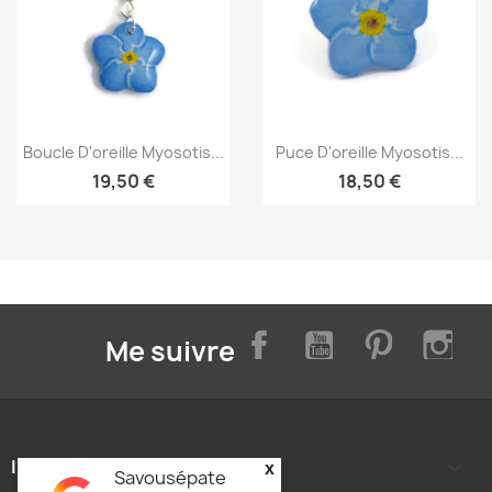
Aperçu rapide
Aperçu rapide


Boucle D'oreille Myosotis...
Puce D'oreille Myosotis...
19,50 €
18,50 €
Facebook
YouTube
Pinterest
Inst
Me suivre
INFORMATIONS

x
Savousépate