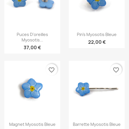
Aperçu rapide
Aperçu rapide


Puces D'oreilles
Pin's Myosotis Bleue
Myosotis...
22,00 €
37,00 €
favorite_border
favorite_border
Aperçu rapide
Aperçu rapide


Magnet Myosotis Bleue
Barrette Myosotis Bleue