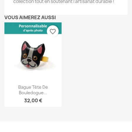
collection tout en soutenant l’artisanat durable !
VOUS AIMEREZ AUSSI
favorite_border
Aperçu rapide

Bague Tête De
Bouledogue...
32,00 €